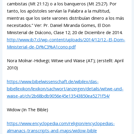
cambistas (Mt 21:12) o a los banqueros (Mt 25:27). Por
tanto, los apóstoles servían la Palabra a la multitud,
mientras que los siete varones distribuían dinero a los más
necesitados.” Ver: Pr. Daniel Miranda Gomes, El Don
Ministerial de Diácono, Clase 12; 20 de Diciembre de 2014.
http://www.ib7.cl/wp-content/uploads/2014/12/12.-El-Dom-
Ministerial-de-Di%C3%A1cono.pdf
Nora Molnar-Hidvegi; Witwe und Waise (AT); (erstellt: April
2010)
https://www.bibelwissenschaft.de/wibilex/das-
bibellexikon/lexikon/sachwort/anzeigen/details/witwe-und-
waise-at/ch/2b68bdb9056e45e13543850ea5271f54/
Widow (In The Bible)
https://www.encyclopedia.com/religion/encyclopedias-
almanacs-transcripts-and-maps/widow-bible