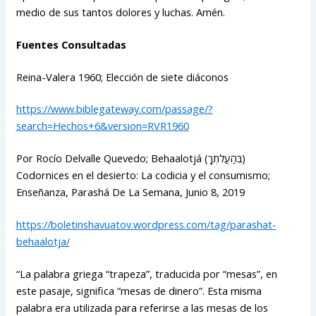
medio de sus tantos dolores y luchas. Amén.
Fuentes Consultadas
Reina-Valera 1960; Elección de siete diáconos
https://www.biblegateway.com/passage/?
search=Hechos+6&version=RVR1960
Por Rocío Delvalle Quevedo; Behaalotjá (בְּהַעֲלֹתְךָ)
Codornices en el desierto: La codicia y el consumismo;
Enseñanza, Parashá De La Semana, Junio 8, 2019
https://boletinshavuatov.wordpress.com/tag/parashat-
behaalotja/
“La palabra griega “trapeza”, traducida por “mesas”, en
este pasaje, significa “mesas de dinero”. Esta misma
palabra era utilizada para referirse a las mesas de los