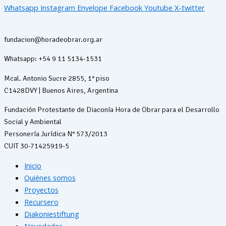
Whatsapp
Instagram
Envelope
Facebook
Youtube
X-twitter
fundacion@horadeobrar.org.ar
Whatsapp: +54 9 11 5134-1531
Mcal. Antonio Sucre 2855, 1° piso
C1428DVY | Buenos Aires, Argentina
Fundación Protestante de Diaconía Hora de Obrar para el Desarrollo
Social y Ambiental
Personería Jurídica N° 573/2013
CUIT 30-71425919-5
Inicio
Quiénes somos
Proyectos
Recursero
Diakoniestiftung
Novedades