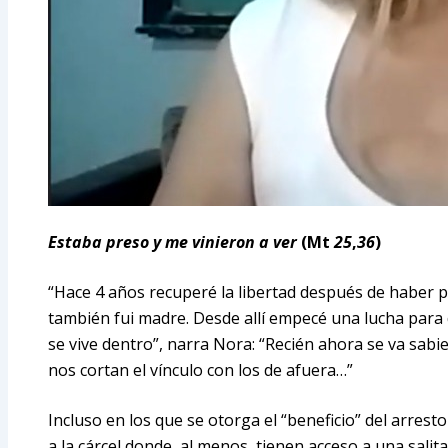
Estaba preso y me vinieron a ver
(Mt
25
,
36
)
“Hace 4 años recuperé la libertad después de haber pa
también fui madre. Desde allí empecé una lucha para d
se vive dentro”, narra Nora: “Recién ahora se va sab
nos cortan el vínculo con los de afuera…”
Incluso en los que se otorga el “beneficio” del arresto
a la cárcel donde, al menos, tienen acceso a una salit