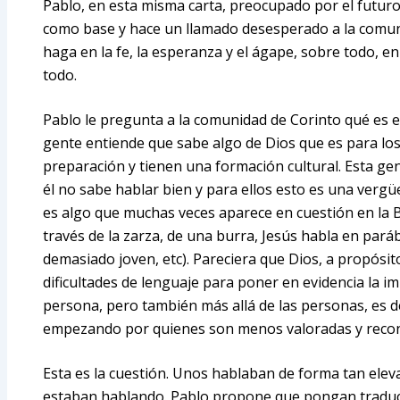
Pablo, en esta misma carta, preocupado por el futuro
como base y hace un llamado desesperado a la comuni
haga en la fe, la esperanza y el ágape, sobre todo, e
todo.
Pablo le pregunta a la comunidad de Corinto qué es e
gente entiende que sabe algo de Dios que es para lo
preparación y tienen una formación cultural. Esta ge
él no sabe hablar bien y para ellos esto es una verg
es algo que muchas veces aparece en cuestión en la B
través de la zarza, de una burra, Jesús habla en pará
demasiado joven, etc). Pareciera que Dios, a propósit
dificultades de lenguaje para poner en evidencia la i
persona, pero también más allá de las personas, es d
empezando por quienes son menos valoradas y recono
Esta es la cuestión. Unos hablaban de forma tan eleva
estaban hablando. Pablo propone que pongan traduct