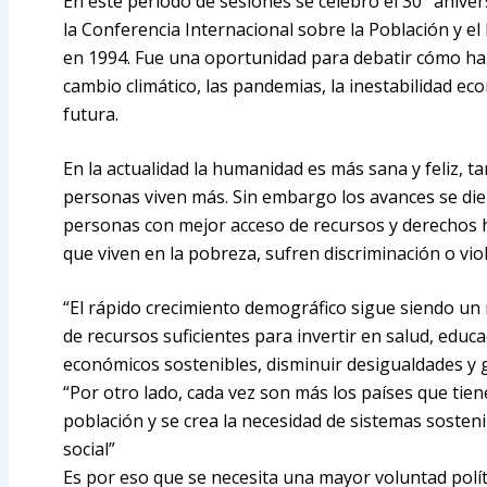
En este periodo de sesiones se celebró el 30° anive
la Conferencia Internacional sobre la Población y el 
en 1994. Fue una oportunidad para debatir cómo ha
cambio climático, las pandemias, la inestabilidad ec
futura.
En la actualidad la humanidad es más sana y feliz, 
personas viven más. Sin embargo los avances se diero
personas con mejor acceso de recursos y derechos 
que viven en la pobreza, sufren discriminación o vio
“El rápido crecimiento demográfico sigue siendo un 
de recursos suficientes para invertir en salud, edu
económicos sostenibles, disminuir desigualdades y g
“Por otro lado, cada vez son más los países que tie
población y se crea la necesidad de sistemas sosteni
social”
Es por eso que se necesita una mayor voluntad políti