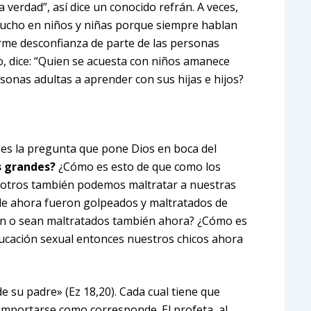
a verdad”, así dice un conocido refrán. A veces,
mucho en niños y niñas porque siempre hablan
rme desconfianza de parte de las personas
do, dice: “Quien se acuesta con niños amanece
rsonas adultas a aprender con sus hijas e hijos?
es la pregunta que pone Dios en boca del
s grandes?
¿Cómo es esto de que como los
sotros también podemos maltratar a nuestras
 de ahora fueron golpeados y maltratados de
ten o sean maltratados también ahora? ¿Cómo es
ucación sexual entonces nuestros chicos ahora
e su padre» (Ez 18,20). Cada cual tiene que
omportarse como corresponde. El profeta, al