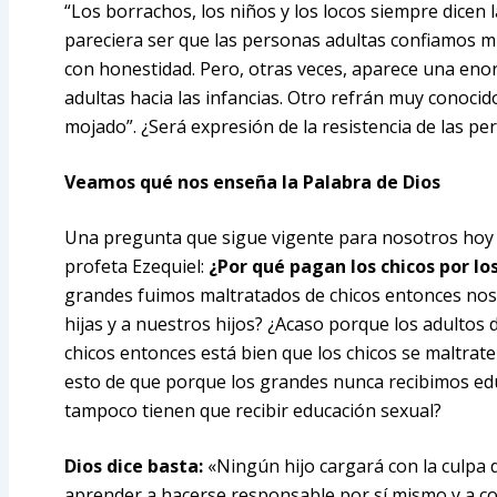
“Los borrachos, los niños y los locos siempre dicen l
pareciera ser que las personas adultas confiamos 
con honestidad. Pero, otras veces, aparece una eno
adultas hacia las infancias. Otro refrán muy conoci
mojado”. ¿Será expresión de la resistencia de las pe
Veamos qué nos enseña la Palabra de Dios
Una pregunta que sigue vigente para nosotros hoy 
profeta Ezequiel:
¿Por qué pagan los chicos por lo
grandes fuimos maltratados de chicos entonces no
hijas y a nuestros hijos? ¿Acaso porque los adultos
chicos entonces está bien que los chicos se maltra
esto de que porque los grandes nunca recibimos ed
tampoco tienen que recibir educación sexual?
Dios dice basta:
«Ningún hijo cargará con la culpa d
aprender a hacerse responsable por sí mismo y a c